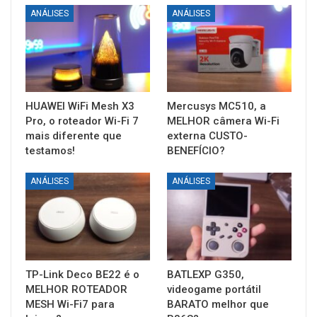
ANÁLISES
ANÁLISES
HUAWEI WiFi Mesh X3
Mercusys MC510, a
Pro, o roteador Wi-Fi 7
MELHOR câmera Wi-Fi
mais diferente que
externa CUSTO-
testamos!
BENEFÍCIO?
ANÁLISES
ANÁLISES
TP-Link Deco BE22 é o
BATLEXP G350,
MELHOR ROTEADOR
videogame portátil
MESH Wi-Fi7 para
BARATO melhor que