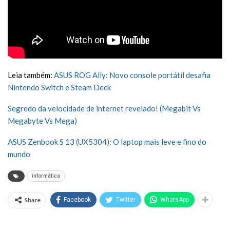
Leia também:
ASUS ROG Ally: Novo console portátil desafia
Nintendo Switch e Steam Deck
Segredo da velocidade de internet revelado! (Megabit Vs
Megabyte Vs Mega)
ASUS Zenbook S 13 (UX5304): O laptop mais leve e fino do
mundo
informática
Share
Facebook
Twitter
WhatsApp