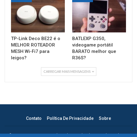
TP-Link Deco BE22 é o
BATLEXP G350,
MELHOR ROTEADOR
videogame portátil
MESH Wi-Fi7 para
BARATO melhor que
leigos?
R36S?
CARREGAR MAIS MENSAGENS
Contato
Política De Privacidade
Sobre
© 2026 - Max Dicas – Tecnologia descomplicada para todos. Todos os