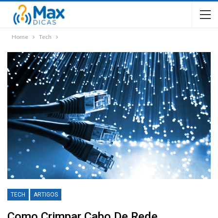
Home
Tech
TECH
ARTIGOS
Como Crimpar Cabo De Rede