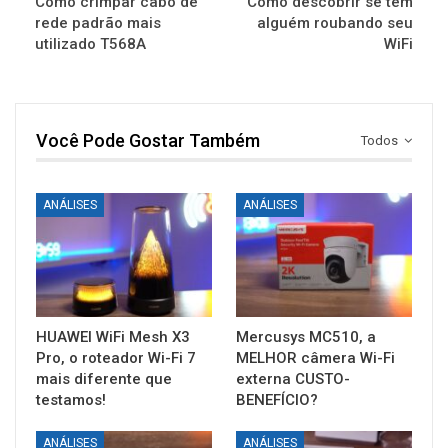
Como crimpar cabo de
Como descobrir se tem
rede padrão mais
alguém roubando seu
utilizado T568A
WiFi
Você Pode Gostar Também
Todos
ANÁLISES
ANÁLISES
HUAWEI WiFi Mesh X3
Mercusys MC510, a
Pro, o roteador Wi-Fi 7
MELHOR câmera Wi-Fi
mais diferente que
externa CUSTO-
testamos!
BENEFÍCIO?
ANÁLISES
ANÁLISES