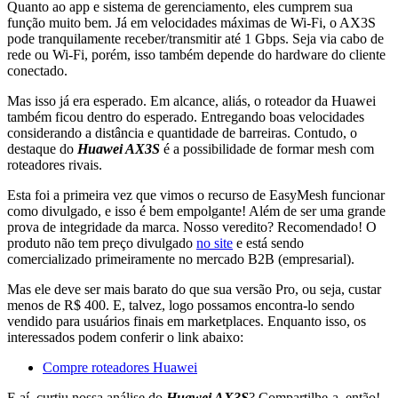
Quanto ao app e sistema de gerenciamento, eles cumprem sua
função muito bem. Já em velocidades máximas de Wi-Fi, o AX3S
pode tranquilamente receber/transmitir até 1 Gbps. Seja via cabo de
rede ou Wi-Fi, porém, isso também depende do hardware do cliente
conectado.
Mas isso já era esperado. Em alcance, aliás, o roteador da Huawei
também ficou dentro do esperado. Entregando boas velocidades
considerando a distância e quantidade de barreiras. Contudo, o
destaque do
Huawei AX3S
é a possibilidade de formar mesh com
roteadores rivais.
Esta foi a primeira vez que vimos o recurso de EasyMesh funcionar
como divulgado, e isso é bem empolgante! Além de ser uma grande
prova de integridade da marca. Nosso veredito? Recomendado! O
produto não tem preço divulgado
no site
e está sendo
comercializado primeiramente no mercado B2B (empresarial).
Mas ele deve ser mais barato do que sua versão Pro, ou seja, custar
menos de R$ 400. E, talvez, logo possamos encontra-lo sendo
vendido para usuários finais em marketplaces. Enquanto isso, os
interessados podem conferir o link abaixo:
Compre roteadores Huawei
E aí, curtiu nossa análise do
Huawei AX3S
? Compartilhe-a, então!