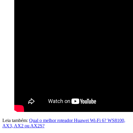
Leia também:
Qual o melhor roteador Huawei Wi-Fi 6? WS8100,
AX3, AX2 ou AX2S?