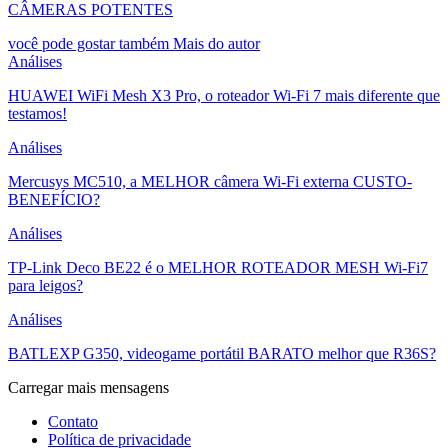
CÂMERAS POTENTES
você pode gostar também
Mais do autor
Análises
HUAWEI WiFi Mesh X3 Pro, o roteador Wi-Fi 7 mais diferente que
testamos!
Análises
Mercusys MC510, a MELHOR câmera Wi-Fi externa CUSTO-
BENEFÍCIO?
Análises
TP-Link Deco BE22 é o MELHOR ROTEADOR MESH Wi-Fi7
para leigos?
Análises
BATLEXP G350, videogame portátil BARATO melhor que R36S?
Carregar mais mensagens
Contato
Política de privacidade