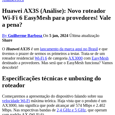
Huawei AX3S (Análise): Novo roteador
Wi-Fi 6 EasyMesh para provedores! Vale
a pena?
By
Guilherme Barbosa
On
5 jan, 2024
Última atualização
Share
O
Huawei AX3S
é um
lançamento da marca aqui no Brasil
e que
tivemos o prazer de sermos os primeiros a testar. Trata-se de um
roteador residencial
Wi-Fi 6
de categoria
AX3000
com
EasyMesh
destinado a provedores. Mas será que o EasyMesh funciona? Vamos
descobrir!
Especificações técnicas e unboxing do
roteador
Começaremos a apresentação do dispositivo falando sobre sua
velocidade Wi-Fi
máxima teórica. Haja vista que o produto é um
AX3000, isto significa que pode alcançar até 574 Mbps e 2.402
Mbps. Nas respectivas bandas de
2,4 GHz e 5 GHz
, que operam
com padrão AX (Wi-Fi 6).