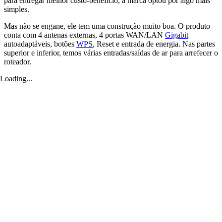
para entregar melhor custo-benefício, a marca optou por algo mais
simples.
Mas não se engane, ele tem uma construção muito boa. O produto
conta com 4 antenas externas, 4 portas WAN/LAN
Gigabit
autoadaptáveis, botões
WPS
, Reset e entrada de energia. Nas partes
superior e inferior, temos várias entradas/saídas de ar para arrefecer o
roteador.
Loading...