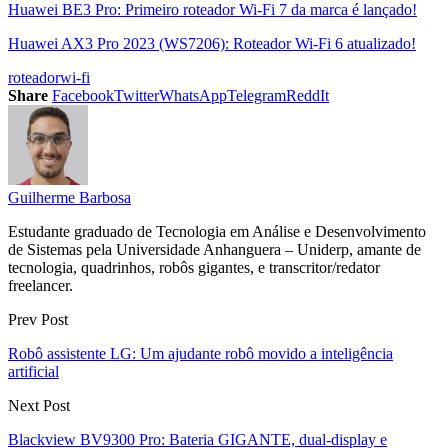
Huawei BE3 Pro: Primeiro roteador Wi-Fi 7 da marca é lançado!
Huawei AX3 Pro 2023 (WS7206): Roteador Wi-Fi 6 atualizado!
roteador
wi-fi
Share
Facebook
Twitter
WhatsApp
Telegram
ReddIt
Guilherme Barbosa
Estudante graduado de Tecnologia em Análise e Desenvolvimento
de Sistemas pela Universidade Anhanguera – Uniderp, amante de
tecnologia, quadrinhos, robôs gigantes, e transcritor/redator
freelancer.
Prev Post
Robô assistente LG: Um ajudante robô movido a inteligência
artificial
Next Post
Blackview BV9300 Pro: Bateria GIGANTE, dual-display e