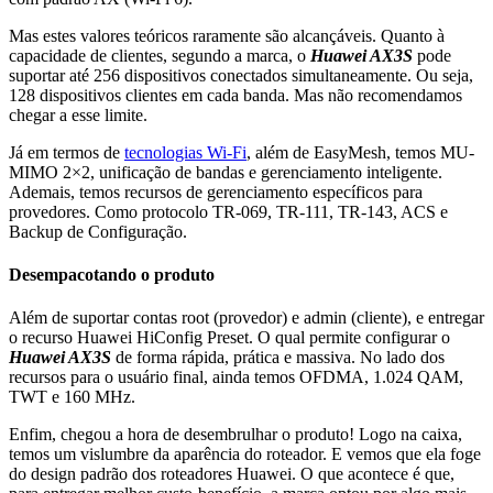
Mas estes valores teóricos raramente são alcançáveis. Quanto à
capacidade de clientes, segundo a marca, o
Huawei AX3S
pode
suportar até 256 dispositivos conectados simultaneamente. Ou seja,
128 dispositivos clientes em cada banda. Mas não recomendamos
chegar a esse limite.
Já em termos de
tecnologias Wi-Fi
, além de EasyMesh, temos MU-
MIMO 2×2, unificação de bandas e gerenciamento inteligente.
Ademais, temos recursos de gerenciamento específicos para
provedores. Como protocolo TR-069, TR-111, TR-143, ACS e
Backup de Configuração.
Desempacotando o produto
Além de suportar contas root (provedor) e admin (cliente), e entregar
o recurso Huawei HiConfig Preset. O qual permite configurar o
Huawei AX3S
de forma rápida, prática e massiva. No lado dos
recursos para o usuário final, ainda temos OFDMA, 1.024 QAM,
TWT e 160 MHz.
Enfim, chegou a hora de desembrulhar o produto! Logo na caixa,
temos um vislumbre da aparência do roteador. E vemos que ela foge
do design padrão dos roteadores Huawei. O que acontece é que,