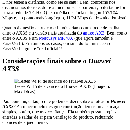
E nos testes a distância, como ele se saiu? Bem, conforme nos
distanciamos do roteador e aumentou-se as barreiras, o destaque foi
para a rede de 5 GHz. Que a média distância entregou 157/104
Mbps e, no ponto mais longínquo, 11/24 Mbps de download/upload.
Quanto à questão da rede mesh, nós criamos uma rede de malha
entre o AX3S e a versão mais atualizada do
antigo AX3
. Bem como
entre o AX3S e um
Mercusys MR70X
(que agora também é
EasyMesh). Em ambos os casos, o resultado foi um sucesso.
EasyMesh agora é “real oficial”!
Considerações finais sobre o
Huawei
AX3S
Testes Wi-Fi de alcance do Huawei AX3S (Imagem:
Max Dicas)
Para concluir, então, o que podemos dizer sobre o roteador
Huawei
AX3S
? A começar pelo design e construção, temos uma carcaça
simples, porém, que traz confiança. Ela também possui amplas
entradas e saídas de ar para ventilação do produto, reduzindo
chances de aquecimento.