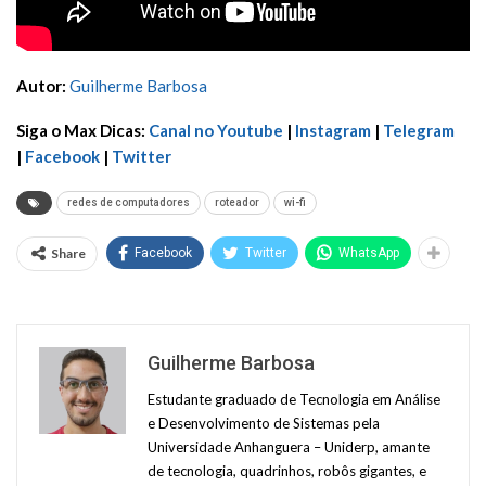
Autor:
Guilherme Barbosa
Siga o Max Dicas:
Canal no Youtube
|
Instagram
|
Telegram
|
Facebook
|
Twitter
redes de computadores
roteador
wi-fi
Share
Facebook
Twitter
WhatsApp
Guilherme Barbosa
Estudante graduado de Tecnologia em Análise
e Desenvolvimento de Sistemas pela
Universidade Anhanguera – Uniderp, amante
de tecnologia, quadrinhos, robôs gigantes, e