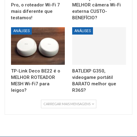
Pro, o roteador Wi-Fi 7
MELHOR câmera Wi-Fi
mais diferente que
externa CUSTO-
testamos!
BENEFÍCIO?
ANÁLISES
ANÁLISES
TP-Link Deco BE22 é o
BATLEXP G350,
MELHOR ROTEADOR
videogame portátil
MESH Wi-Fi7 para
BARATO melhor que
leigos?
R36S?
CARREGAR MAIS MENSAGENS