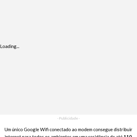
Loading...
- Publicidade -
Um único Google Wifi conectado ao modem consegue distribuir
internet para todos os ambientes em uma residência de até
110