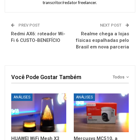
transcritor/redator freelancer.
PREV POST
NEXT POST
Redmi AX6: roteador Wi-
Realme chega a lojas
Fi 6 CUSTO-BENEFÍCIO
físicas espalhadas pelo
Brasil em nova parceria
Você Pode Gostar Também
Todos
ANÁLISES
ANÁLISES
HUAWEI WiFi Mesh X3
Mercusys MC510, a