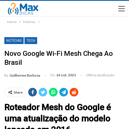
Home
Notícias
NOTÍCIAS
TECH
Novo Google Wi-Fi Mesh Chega Ao
Brasil
On
14 out, 2021
Última atualização
By
Guilherme Barbosa
Share
Roteador Mesh do Google é
uma atualização do modelo