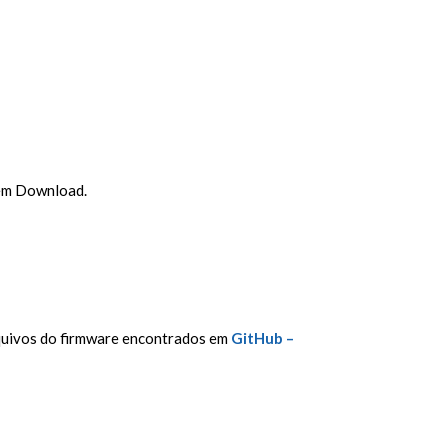
r em Download.
arquivos do firmware encontrados em
GitHub –