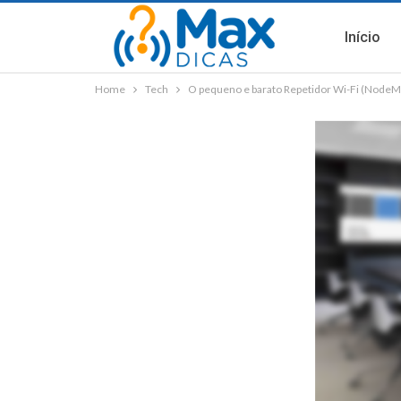
Início
Home
Tech
O pequeno e barato Repetidor Wi-Fi (Node