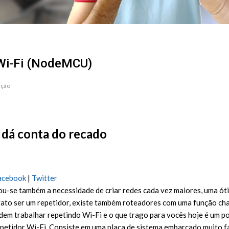
 Wi-Fi (NodeMCU)
ação
 dá conta do recado
acebook
|
Twitter
u-se também a necessidade de criar redes cada vez maiores, uma óti
e fato ser um repetidor, existe também roteadores com uma função 
dem trabalhar repetindo Wi-Fi e o que trago para vocês hoje é um po
tidor Wi-Fi. Consiste em uma placa de sistema embarcado muito fa