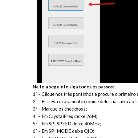
Na tela seguinte siga todos os passos:
1º – Clique nos três pontinhos e procure o primeir
2º – Escreva exatamente o nome deles na caixa ao l
3º – Marque os checkboxs;
4º – Em CrystalFreq deixe 26M;
5º – Em SPI SPEED deixe 40MHz;
6º – Em SPI MODE deixe QIO;