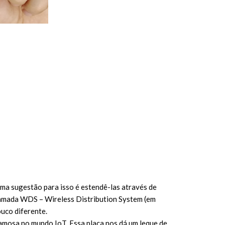
ma sugestão para isso é estendê-las através de
chamada WDS – Wireless Distribution System (em
uco diferente.
mosa no mundo IoT. Essa placa nos dá um leque de