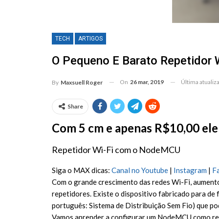
TECH
ARTIGOS
O Pequeno E Barato Repetidor
On
26 mar, 2019
Última atualiz
By
Maxsuell Roger
Share
Com 5 cm e apenas R$10,00 ele
Repetidor Wi-Fi com o NodeMCU
Siga o MAX dicas:
Canal no Youtube
|
Instagram
|
F
Com o grande crescimento das redes Wi-Fi, aumento
repetidores. Existe o dispositivo fabricado para d
português: Sistema de Distribuição Sem Fio) que po
Vamos aprender a configurar um NodeMCU como repe