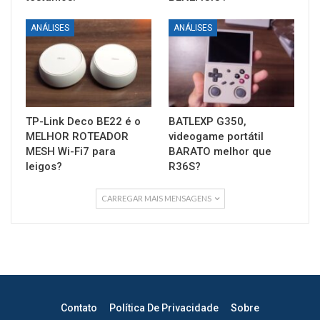
ANÁLISES
ANÁLISES
TP-Link Deco BE22 é o
BATLEXP G350,
MELHOR ROTEADOR
videogame portátil
MESH Wi-Fi7 para
BARATO melhor que
leigos?
R36S?
CARREGAR MAIS MENSAGENS
Contato
Política De Privacidade
Sobre