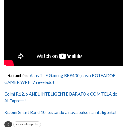
Leia também:
Asus TUF Gaming BE9400, novo ROTEADOR
GAMER WI-FI 7 revelado!
Colmi R12, o ANEL INTELIGENTE BARATO e COM TELA do
AliExpress!
Xiaomi Smart Band 10, testando a nova pulseira inteligente!
casa inteligente