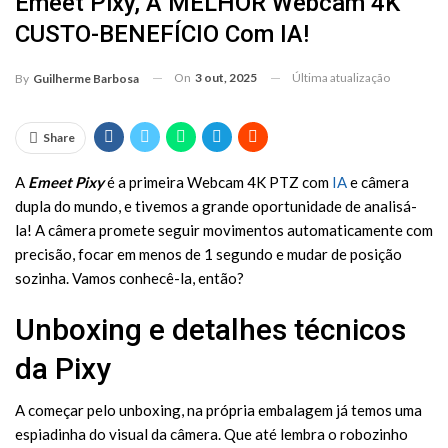
Emeet Pixy, A MELHOR Webcam 4K
CUSTO-BENEFÍCIO Com IA!
On
3 out, 2025
Última atualização
By
Guilherme Barbosa
Share
A
Emeet Pixy
é a primeira Webcam 4K PTZ com
IA
e câmera
dupla do mundo, e tivemos a grande oportunidade de analisá-
la! A câmera promete seguir movimentos automaticamente com
precisão, focar em menos de 1 segundo e mudar de posição
sozinha. Vamos conhecê-la, então?
Unboxing e detalhes técnicos
da Pixy
A começar pelo unboxing, na própria embalagem já temos uma
espiadinha do visual da câmera. Que até lembra o robozinho