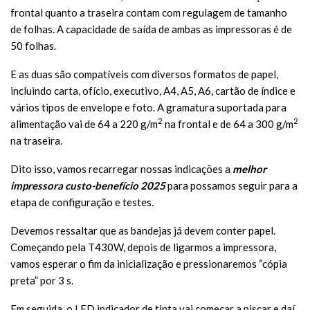
frontal quanto a traseira contam com regulagem de tamanho
de folhas. A capacidade de saída de ambas as impressoras é de
50 folhas.
E as duas são compatíveis com diversos formatos de papel,
incluindo carta, ofício, executivo, A4, A5, A6, cartão de índice e
vários tipos de envelope e foto. A gramatura suportada para
2
2
alimentação vai de 64 a 220 g/m
na frontal e de 64 a 300 g/m
na traseira.
Dito isso, vamos recarregar nossas indicações a
melhor
impressora custo-benefício
2025
para possamos seguir para a
etapa de configuração e testes.
Devemos ressaltar que as bandejas já devem conter papel.
Começando pela T430W, depois de ligarmos a impressora,
vamos esperar o fim da inicialização e pressionaremos “cópia
preta” por 3 s.
Em seguida, o LED indicador de tinta vai começar a piscar e daí