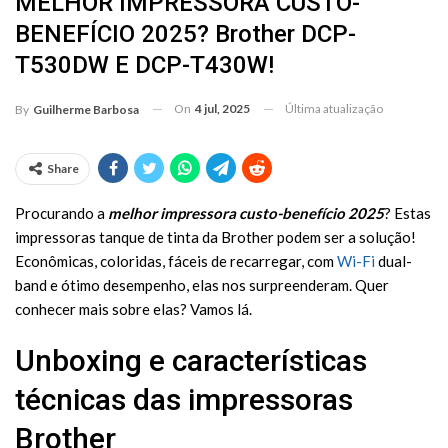
MELHOR IMPRESSORA CUSTO-
BENEFÍCIO 2025? Brother DCP-
T530DW E DCP-T430W!
On
4 jul, 2025
Última atualização
By
Guilherme Barbosa
Share
Procurando a
melhor impressora custo-benefício
2025
? Estas
impressoras tanque de tinta da Brother podem ser a solução!
Econômicas, coloridas, fáceis de recarregar, com
Wi-Fi
dual-
band e ótimo desempenho, elas nos surpreenderam. Quer
conhecer mais sobre elas? Vamos lá.
Unboxing e características
técnicas das impressoras
Brother