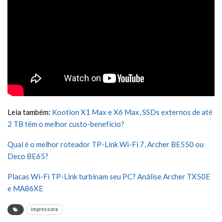
Leia também:
Kootion X1 Max e X6 Max, SSDs externos de até
2 TB têm o melhor custo-benefício?
Qual é o melhor roteador TP-Link Wi-Fi 7, Archer BE550 ou
Deco BE65?
Placas Wi-Fi TP-Link turbinam seu PC? Análise Archer TX50E
e MA86XE
impressora