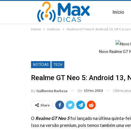
Início
Home
Notícias
Realme GT Neo 5: Android 13, NFC e ca
Novo Realme GT Ne
NOTÍCIAS
TECH
Realme GT Neo 5: Android 13, 
On
15 fev, 2023
Última atua
By
Guilherme Barbosa
Share
O
Realme GT Neo 5
foi lançado na última quinta-f
Isso na versão premium, pois temos também uma ver