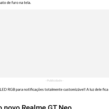
to de furo na tela.
- Publicidade -
 LED RGB para notificações totalmente customizável! A luz dele fica
do novo Realme GT Neo