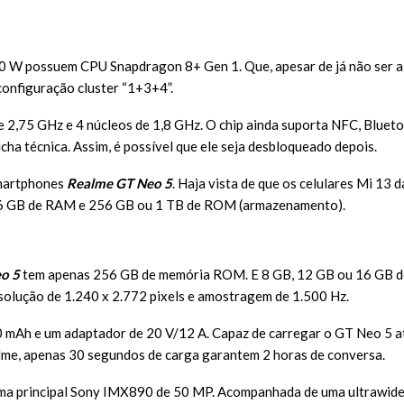
 W possuem CPU Snapdragon 8+ Gen 1. Que, apesar de já não ser a 
onfiguração cluster “1+3+4”.
de 2,75 GHz e 4 núcleos de 1,8 GHz. O chip ainda suporta NFC, Bluet
cha técnica. Assim, é possível que ele seja desbloqueado depois.
smartphones
Realme GT Neo 5
. Haja vista de que os celulares Mi 13 
16 GB de RAM e 256 GB ou 1 TB de ROM (armazenamento).
o 5
tem apenas 256 GB de memória ROM. E 8 GB, 12 GB ou 16 GB de
olução de 1.240 x 2.772 pixels e amostragem de 1.500 Hz.
0 mAh e um adaptador de 20 V/12 A. Capaz de carregar o GT Neo 5 
lme, apenas 30 segundos de carga garantem 2 horas de conversa.
uma principal Sony IMX890 de 50 MP. Acompanhada de uma ultrawide 