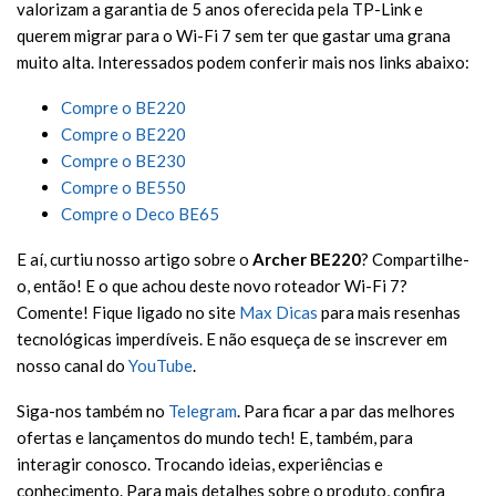
valorizam a garantia de 5 anos oferecida pela TP-Link e
querem migrar para o Wi-Fi 7 sem ter que gastar uma grana
muito alta. Interessados podem conferir mais nos links abaixo:
Compre o BE220
Compre o BE220
Compre o BE230
Compre o BE550
Compre o Deco BE65
E aí, curtiu nosso artigo sobre o
Archer BE220
? Compartilhe-
o, então! E o que achou deste novo roteador Wi-Fi 7?
Comente! Fique ligado no site
Max Dicas
para mais resenhas
tecnológicas imperdíveis. E não esqueça de se inscrever em
nosso canal do
YouTube
.
Siga-nos também no
Telegram
. Para ficar a par das melhores
ofertas e lançamentos do mundo tech! E, também, para
interagir conosco. Trocando ideias, experiências e
conhecimento. Para mais detalhes sobre o produto, confira