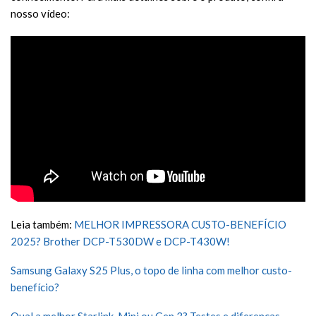
nosso vídeo:
Leia também:
MELHOR IMPRESSORA CUSTO-BENEFÍCIO
2025? Brother DCP-T530DW e DCP-T430W!
Samsung Galaxy S25 Plus, o topo de linha com melhor custo-
benefício?
Qual a melhor Starlink, Mini ou Gen 3? Testes e diferenças