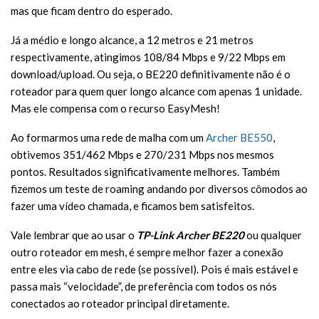
mas que ficam dentro do esperado.
Já a médio e longo alcance, a 12 metros e 21 metros
respectivamente, atingimos 108/84 Mbps e 9/22 Mbps em
download/upload. Ou seja, o BE220 definitivamente não é o
roteador para quem quer longo alcance com apenas 1 unidade.
Mas ele compensa com o recurso EasyMesh!
Ao formarmos uma rede de malha com um
Archer BE550
,
obtivemos 351/462 Mbps e 270/231 Mbps nos mesmos
pontos. Resultados significativamente melhores. Também
fizemos um teste de roaming andando por diversos cômodos ao
fazer uma vídeo chamada, e ficamos bem satisfeitos.
Vale lembrar que ao usar o
TP-Link Archer BE220
ou qualquer
outro roteador em mesh, é sempre melhor fazer a conexão
entre eles via cabo de rede (se possível). Pois é mais estável e
passa mais “velocidade”, de preferência com todos os nós
conectados ao roteador principal diretamente.