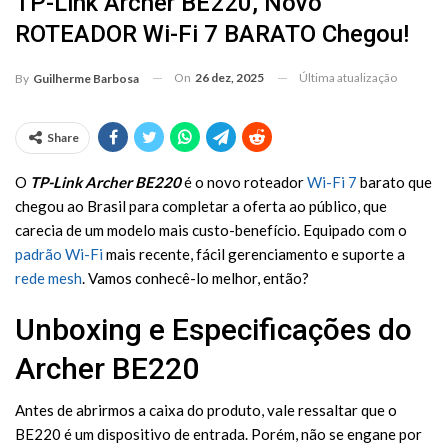
TP-Link Archer BE220, Novo
ROTEADOR Wi-Fi 7 BARATO Chegou!
On
26 dez, 2025
Última atualização
By
Guilherme Barbosa
Share
O
TP-Link Archer BE220
é o novo roteador
Wi-Fi 7
barato que
chegou ao Brasil para completar a oferta ao público, que
carecia de um modelo mais custo-benefício. Equipado com o
padrão Wi-Fi
mais recente, fácil gerenciamento e suporte a
rede mesh
. Vamos conhecê-lo melhor, então?
Unboxing e Especificações do
Archer BE220
Antes de abrirmos a caixa do produto, vale ressaltar que o
BE220 é um dispositivo de entrada. Porém, não se engane por