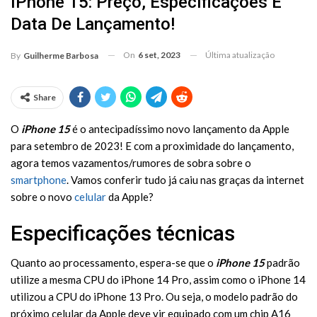
IPhone 15: Preço, Especificações E
Data De Lançamento!
On
6 set, 2023
Última atualização
By
Guilherme Barbosa
Share
O
iPhone 15
é o antecipadíssimo novo lançamento da Apple
para setembro de 2023! E com a proximidade do lançamento,
agora temos vazamentos/rumores de sobra sobre o
smartphone
. Vamos conferir tudo já caiu nas graças da internet
sobre o novo
celular
da Apple?
Especificações técnicas
Quanto ao processamento, espera-se que o
iPhone 15
padrão
utilize a mesma CPU do iPhone 14 Pro, assim como o iPhone 14
utilizou a CPU do iPhone 13 Pro. Ou seja, o modelo padrão do
próximo celular da Apple deve vir equipado com um chip A16