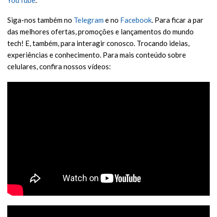
Siga-nos também no
Telegram
e no
Facebook
. Para ficar a par
das melhores ofertas, promoções e lançamentos do mundo
tech! E, também, para interagir conosco. Trocando ideias,
experiências e conhecimento. Para mais conteúdo sobre
celulares, confira nossos vídeos: