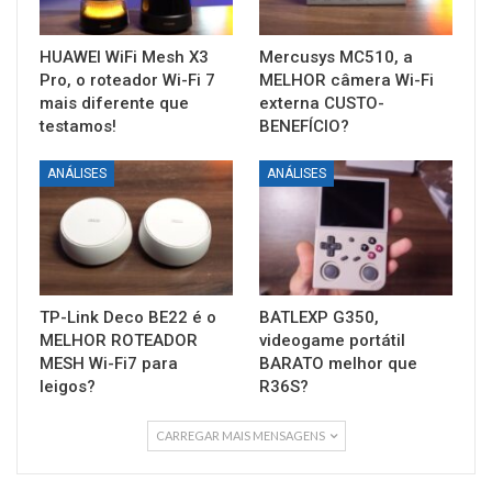
HUAWEI WiFi Mesh X3
Mercusys MC510, a
Pro, o roteador Wi-Fi 7
MELHOR câmera Wi-Fi
mais diferente que
externa CUSTO-
testamos!
BENEFÍCIO?
ANÁLISES
ANÁLISES
TP-Link Deco BE22 é o
BATLEXP G350,
MELHOR ROTEADOR
videogame portátil
MESH Wi-Fi7 para
BARATO melhor que
leigos?
R36S?
CARREGAR MAIS MENSAGENS